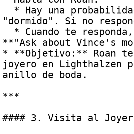
  * Hay una probabilidad (1/20) de que esté 
"dormido". Si no respon
  * Cuando te responda, selecciona la opción 
**"Ask about Vince's mo
* **Objetivo:** Roan te
joyero en Lighthalzen p
anillo de boda.

***

#### 3. Visita al Joyer