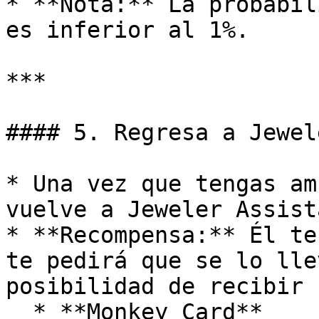
* **Nota:** La probabil
es inferior al 1%.

***

#### 5. Regresa a Jewel
* Una vez que tengas am
vuelve a Jeweler Assist
* **Recompensa:** Él te
te pedirá que se lo lle
posibilidad de recibir 
  * **Monkey Card**
