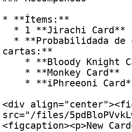
* **Ítems:**

  * 1 **Jirachi Card**

  * **Probabilidada de obtener una de estas 
cartas:**

    * **Bloody Knight Card**

    * **Monkey Card**

    * **iPhreeoni Card**

<div align="center"><fi
src="/files/5pdBloPVvkL
<figcaption><p>New Card