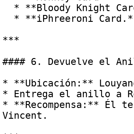
  * **Bloody Knight Card**

  * **iPhreeroni Card.**

***

#### 6. Devuelve el Ani
* **Ubicación:** Louyan
* Entrega el anillo a Ro
* **Recompensa:** Él te
Vincent.
