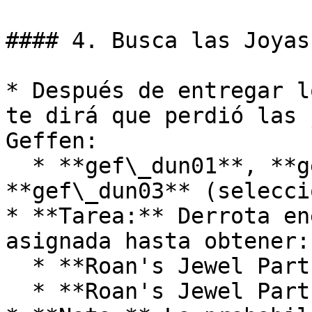
#### 4. Busca las Joyas
* Después de entregar l
te dirá que perdió las 
Geffen:

  * **gef\_dun01**, **gef\_dun02**, o 
**gef\_dun03** (selecci
* **Tarea:** Derrota en
asignada hasta obtener:

  * **Roan's Jewel Part 1**

  * **Roan's Jewel Part 2**
