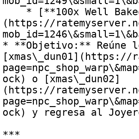
mob_id=1249\&small=1\&b
    * [**100x Well Baked Cookie**]
(https://ratemyserver.n
mob_id=1246\&small=1\&b
* **Objetivo:** Reúne l
[xmas\_dun01](https://r
page=npc_shop_warp\&map
ock) o [xmas\_dun02]
(https://ratemyserver.n
page=npc_shop_warp\&map
ock) y regresa al Joyero
***
