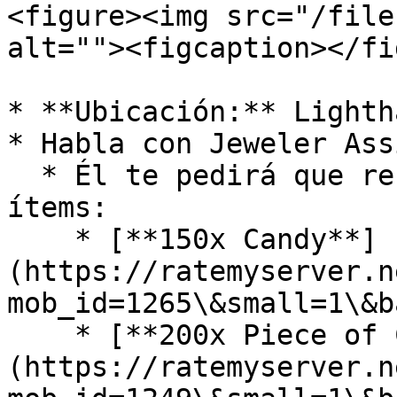
<figure><img src="/file
alt=""><figcaption></fi
* **Ubicación:** Lighth
* Habla con Jeweler Ass
  * Él te pedirá que recolectes los siguientes 
ítems:

    * [**150x Candy**]
(https://ratemyserver.n
mob_id=1265\&small=1\&b
    * [**200x Piece of Cake**]
(https://ratemyserver.n