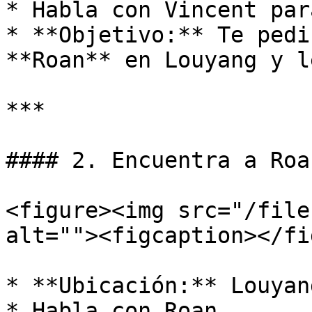
* Habla con Vincent par
* **Objetivo:** Te pedi
**Roan** en Louyang y l
***

#### 2. Encuentra a Roan
<figure><img src="/file
alt=""><figcaption></fi
* **Ubicación:** Louyan
* Habla con Roan.
