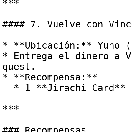
***

#### 7. Vuelve con Vince
* **Ubicación:** Yuno (
* Entrega el dinero a V
quest.

* **Recompensa:**

  * 1 **Jirachi Card**

***

### Recompensas
