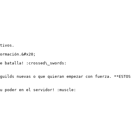
tivos.

ormación.&#x20;

e batalla! :crossed\_swords:

guilds nuevas o que quieran empezar con fuerza. **ESTOS 