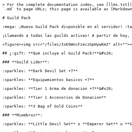
> For the complete documentation index, see [llms.txt](
`.md` to page URLs; this page is available as [Markdown
# Guild Pack

:mega: ¡Nuevo Guild Pack disponible en el servidor! :ta
¡Llamando a todas las guilds activas! A partir de hoy, 
<figure><img src="/files/IoEOWncFzeczGpHywKmI" alt=""><
## ¿:gift: **Qué incluye el Guild Pack?**&#x20;

### **Guild Lider**:

:sparkles: **Dark Devil Set +7**

:sparkles: **Equipamientos basicos +7**

:sparkles: **Tier 1 Arma de donacion +7**&#x20;

:sparkles: **Tier 1 Accesorios de Donacion**

:sparkles: **3 Bag of Gold Coins**

### **Miembros**:

:sparkles: **Little Devil Set** o **Emperor Set** o **S