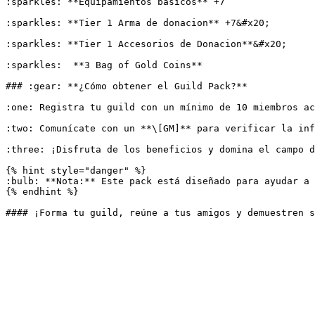
:sparkles: **Equipamientos basicos** +7

:sparkles: **Tier 1 Arma de donacion** +7&#x20;

:sparkles: **Tier 1 Accesorios de Donacion**&#x20;

:sparkles:  **3 Bag of Gold Coins**

### :gear: **¿Cómo obtener el Guild Pack?**

:one: Registra tu guild con un mínimo de 10 miembros ac
:two: Comunícate con un **\[GM]** para verificar la inf
:three: ¡Disfruta de los beneficios y domina el campo d
{% hint style="danger" %}

:bulb: **Nota:** Este pack está diseñado para ayudar a 
{% endhint %}
